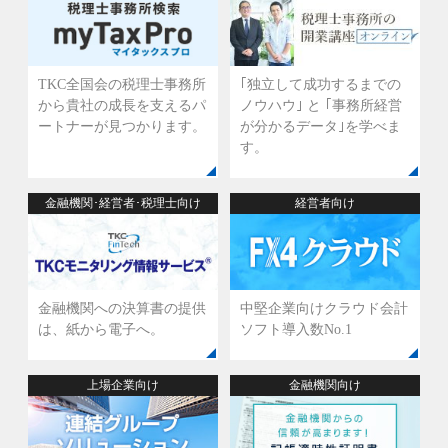
TKC全国会の税理士事務所
｢独立して成功するまでの
から貴社の成長を支えるパ
ノウハウ｣ と ｢事務所経営
ートナーが見つかります。
が分かるデータ｣を学べま
す。
金融機関･経営者･税理士向け
経営者向け
金融機関への決算書の提供
中堅企業向けクラウド会計
は、
紙から電子へ。
ソフト
導入数No.1
上場企業向け
金融機関向け