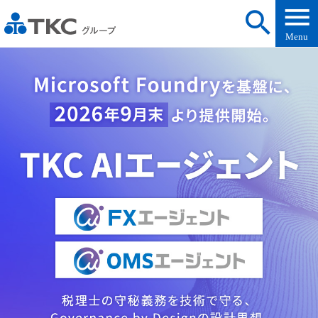
menu
search
Menu
TKC全国会
のご紹介
会社案内
IR
経営者
の皆様へ
上場企業
の皆様へ