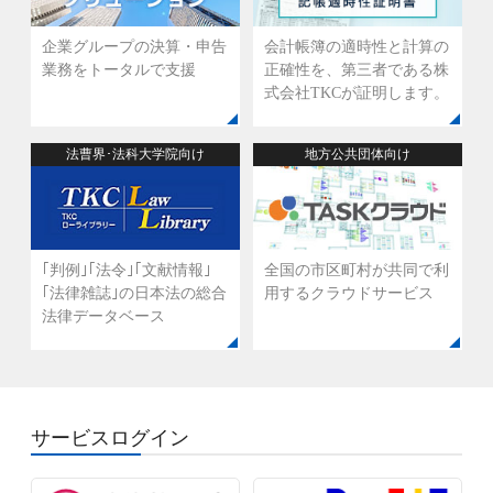
企業グループの決算・申告
会計帳簿の適時性と計算の
業務を
トータルで支援
正確性を、
第三者である株
式会社TKCが証明します。
法曹界･法科大学院向け
地方公共団体向け
｢判例｣｢法令｣｢文献情報｣
全国の市区町村が共同で利
｢法律雑誌｣の
日本法の総合
用する
クラウドサービス
法律データベース
サービスログイン