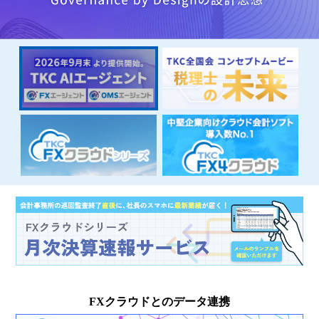
税理士・会計士
の皆様へ
法曹界・
法科大学院
の皆様へ
地方公共団体
の皆様へ
最新情報
アクセス
採用情報
総合お問合せ
English
FXクラウドとのデータ連携