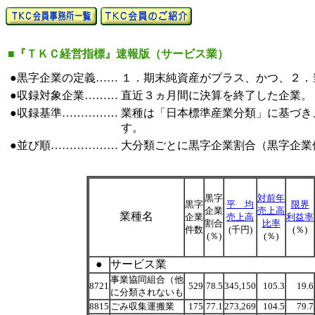
■『ＴＫＣ経営指標』速報版（サービス業）
●黒字企業の定義……
１．期末純資産がプラス、かつ、２．
●収録対象企業………
直近３ヵ月間に決算を終了した企業。
●収録基準……………
業種は「日本標準産業分類」に基づき
す。
●並び順………………
大分類ごとに黒字企業割合（黒字企業件
黒字
対前年
黒字
平 均
限界
企業
売上高
業種名
企業
売上高
利益率
割合
比率
件数
(千円)
(％)
(％)
(％)
●
サービス業
事業協同組合（他
8721
529
78.5
345,150
105.3
19.6
に分類されないも
8815
ごみ収集運搬業
175
77.1
273,269
104.5
79.7