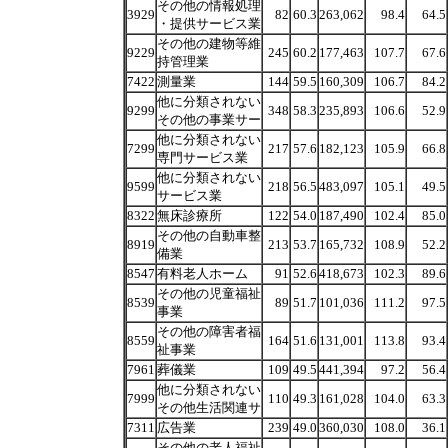
その他の情報処理
3929
82
60.3
263,062
98.4
64.5
・提供サービス業
その他の建物等維
9229
245
60.2
177,463
107.7
67.6
持管理業
7422
測量業
144
59.5
160,309
106.7
84.2
他に分類されない
9299
348
58.3
235,893
106.6
52.9
その他の事業サー
他に分類されない
7299
217
57.6
182,123
105.9
66.8
専門サービス業
他に分類されない
9599
218
56.5
483,097
105.1
49.5
サービス業
8322
無床診療所
122
54.0
187,490
102.4
85.0
その他の自動車整
8919
213
53.7
165,732
108.9
52.2
備業
8547
有料老人ホーム
91
52.6
418,673
102.3
89.6
その他の児童福祉
8539
89
51.7
101,036
111.2
97.5
事業
その他の障害者福
8559
164
51.6
131,001
113.8
93.4
祉事業
7961
葬儀業
109
49.5
441,394
97.2
56.4
他に分類されない
7999
110
49.3
161,028
104.0
63.3
その他生活関連サ
7311
広告業
239
49.0
360,030
108.0
36.1
その他の老人福祉