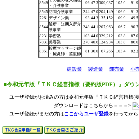
8549
96
47.3
309,037
105.0
91.9
・介護事業
8545
訪問介護事業
244
47.0
204,149
106.9
91.3
7261
デザイン業
93
44.3
135,152
109.9
49.5
通所・短期入所介
8544
248
44.1
207,963
106.7
90.7
護事業
8231
学習塾
103
44.0
329,212
103.8
87.0
7831
美容業
270
40.6
124,934
103.8
86.0
按摩マッサージ師
8351
81
36.0
67,265
103.4
92.2
・鍼灸師・整復師
建設業
製造業
卸売業
小
■令和元年版『ＴＫＣ経営指標（要約版PDF）』ダウ
ユーザ登録がお済みの方は令和元年版『ＴＫＣ経営指標(要約
ダウンロードはこちらから＝＝＝>
ユーザ登録がまだの方は
ここからユーザ登録
を行ってから