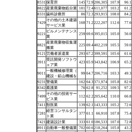
8531
保育所
145
72.9
206,305
107.9
96.1
8822
産業廃棄物処分業
181
72.4
611,077
103.2
61.2
8331
歯科診療所
86
72.3
293,915
108.0
84.2
その他の土木建築
7429
168
71.2
222,207
112.6
77.6
サービス業
ビルメンテナンス
9221
259
69.6
395,015
105.0
56.0
業
産業廃棄物収集運
8821
225
69.4
402,219
105.5
59.0
搬業
9121
労働者派遣業
293
67.2
399,591
105.6
61.6
受託開発ソフトウ
3911
423
65.9
343,842
106.9
65.2
ェア業
一般機械修理業（
9011
99
64.7
206,716
103.3
49.3
建設・鉱山機械を
9231
警備業
162
64.3
371,974
105.8
82.6
8342
看護業
76
62.8
91,252
109.5
97.2
その他の技術サー
7499
112
62.2
205,642
110.0
66.8
ビス業
7411
獣医業
139
62.1
143,333
105.2
72.6
経営コンサルタン
7281
377
61.1
66,910
107.8
75.4
ト業
7421
建築設計業
333
61.0
186,533
107.0
72.8
8911
自動車一般整備業
702
60.6
218,264
105.8
43.2